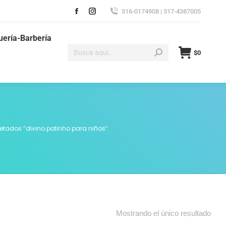
316-0174908 | 317-4387005
uería-Barbería
$
0
etados “divino potinho para niños”
Mostrando el único resultado