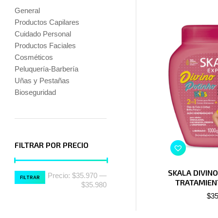
General
Productos Capilares
Cuidado Personal
Productos Faciales
Cosméticos
Peluquería-Barbería
Uñas y Pestañas
Bioseguridad
FILTRAR POR PRECIO
SKALA DIVINO
Precio:
$35.970
—
FILTRAR
TRATAMIEN
$35.980
$
35