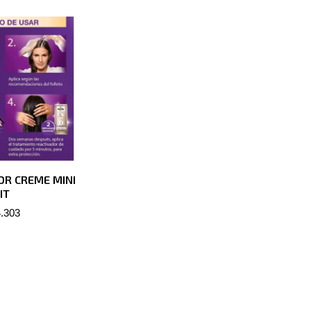
OR CREME MINI
IT
.303