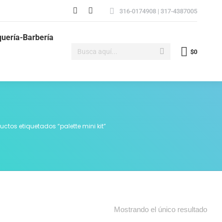
316-0174908 | 317-4387005
quería-Barbería
$
0
uctos etiquetados “palette mini kit”
Mostrando el único resultado