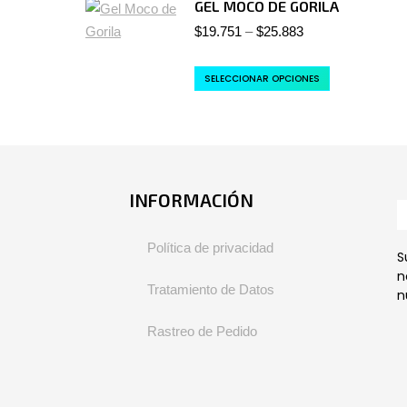
GEL MOCO DE GORILA
$
19.751
–
$
25.883
SELECCIONAR OPCIONES
INFORMACIÓN
Política de privacidad
S
n
Tratamiento de Datos
n
Rastreo de Pedido