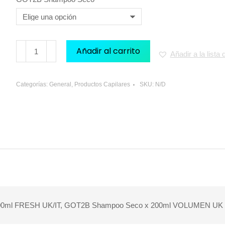
Añadir al carrito
Añadir a la lista
Categorías:
General
,
Productos Capilares
SKU:
N/D
00ml FRESH UK/IT, GOT2B Shampoo Seco x 200ml VOLUMEN UK