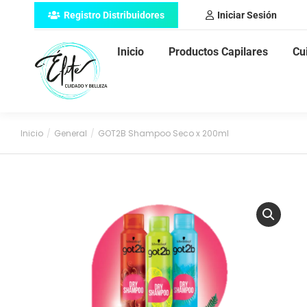
Registro Distribuidores
Iniciar Sesión
Inicio
Productos Capilares
Cu
Inicio
General
GOT2B Shampoo Seco x 200ml
Estás aquí: