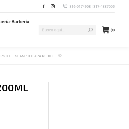
316-0174908 | 317-4387005
uería-Barbería
$
0
ROOT RETOUCHERS X 120 ML
SHAMPOO PARA RUBIOS SCHWARZKOPF X 200ML
200ML