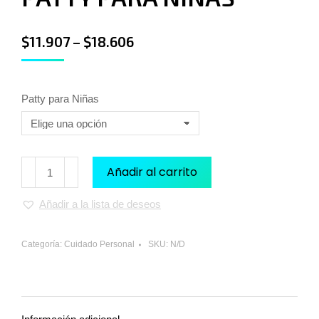
$
11.907
–
$
18.606
Patty para Niñas
Añadir al carrito
Añadir a la lista de deseos
Categoría:
Cuidado Personal
SKU:
N/D