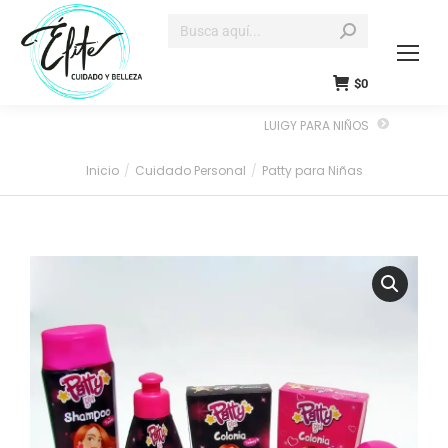
$
0
LUIGY PARA NIÑOS
Inicio
Cuidado Personal
Patty para Niñas
Estás aquí: