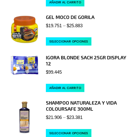
AÑADIR AL CARRITO
GEL MOCO DE GORILA
$
19.751
–
$
25.883
SELECCIONAR OPCIONES
IGORA BLONDE SACH 25GR DISPLAY
12
$
99.445
AÑADIR AL CARRITO
SHAMPOO NATURALEZA Y VIDA
COLOURSAFE 300ML
$
21.906
–
$
23.381
SELECCIONAR OPCIONES