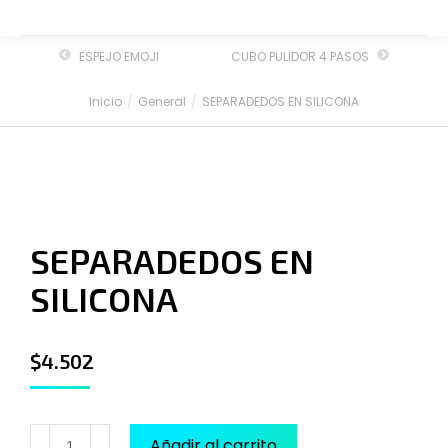
ESPEJO EMOJI
CUBO PULIDOR 4 PASOS
Inicio
General
SEPARADEDOS EN SILICONA
Estás aquí:
SEPARADEDOS EN
SILICONA
$
4.502
Añadir al carrito