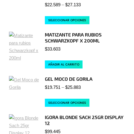
$
22.589
–
$
27.133
SELECCIONAR OPCIONES
MATIZANTE PARA RUBIOS
SCHWARZKOPF X 200ML
$
33.603
AÑADIR AL CARRITO
GEL MOCO DE GORILA
$
19.751
–
$
25.883
SELECCIONAR OPCIONES
IGORA BLONDE SACH 25GR DISPLAY
12
$
99.445