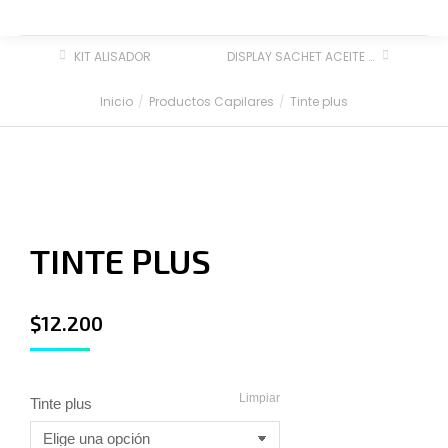
KIT ALISADOR
DISPLAY SACHET ACEITE CAPILAR
Inicio
Productos Capilares
Tinte plus
Estás aquí:
TINTE PLUS
$
12.200
Limpiar
Tinte plus