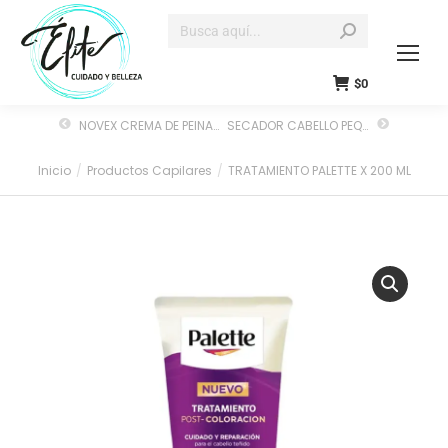
$
0
NOVEX CREMA DE PEINAR MEUS CACHOS SOLTOS 500ML-P-637
SECADOR CABELLO PEQUEÑO
Inicio
Productos Capilares
TRATAMIENTO PALETTE X 200 ML
Estás aquí: